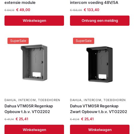
extensie module
intercom voeding 48V/5A
Help &
€
49,00
€
133,40
€
64,13
€
156,09
service
Winkelwagen
Ontvang een melding
SuperSale
SuperSale
DAHUA
,
INTERCOM
,
TOEBEHOREN
DAHUA
,
INTERCOM
,
TOEBEHOREN
Dahua VTM05R Regenkap
Dahua VTM05R Regenkap
Opbouw t.b.v. VTO2202
Zwart Opbouw t.b.v. VTO2202
€
25,41
€
25,41
€
41,14
€
41,14
Winkelwagen
Winkelwagen