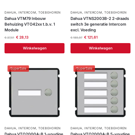
DAHUA
,
INTERCOM
,
TOEBEHOREN
DAHUA
,
INTERCOM
,
TOEBEHOREN
Dahua VTM79 Inbouw
Dahua VTNS2003B-2 2-draads
Behuizing VTO42xx t.b.v. 1
switch 3e generatie Intercom
Module
excl. Voeding
€
28,13
€
121,61
€
37,51
€
189,97
Winkelwagen
Winkelwagen
SuperSale
SuperSale
DAHUA
,
INTERCOM
,
TOEBEHOREN
DAHUA
,
INTERCOM
,
TOEBEHOREN
Dahua VTO2000A-B 1-voudige
Dahua VTO2000A-B 5-voudige