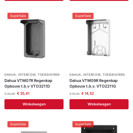
SuperSale
SuperSale
DAHUA
,
INTERCOM
,
TOEBEHOREN
DAHUA
,
INTERCOM
,
TOEBEHOREN
Dahua VTM07R Regenkap
Dahua VTM09R Regenkap
Opbouw t.b.v VTO3211D
Opbouw t.b.v. VTO2211G
€
25,41
€
14,52
€
33,88
€
19,36
Winkelwagen
Winkelwagen
SuperSale
SuperSale