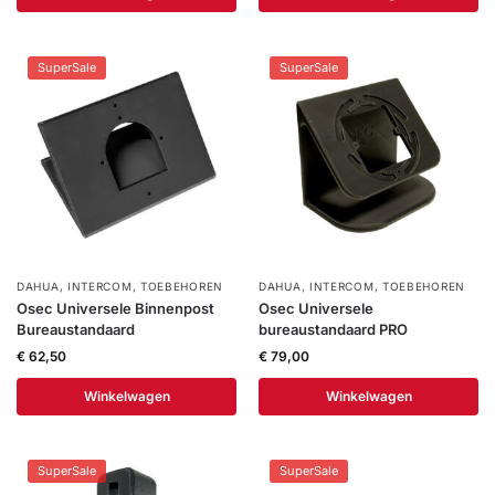
SuperSale
SuperSale
DAHUA
,
INTERCOM
,
TOEBEHOREN
DAHUA
,
INTERCOM
,
TOEBEHOREN
Osec Universele Binnenpost
Osec Universele
Bureaustandaard
bureaustandaard PRO
€
62,50
€
79,00
Winkelwagen
Winkelwagen
SuperSale
SuperSale