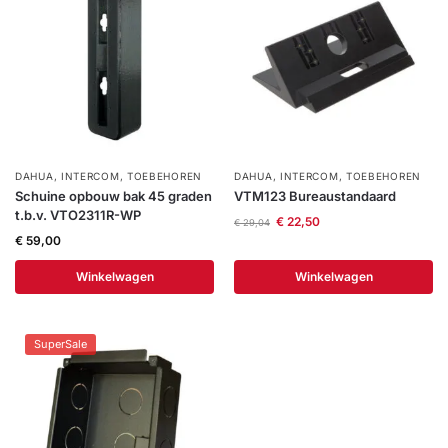
DAHUA
,
INTERCOM
,
TOEBEHOREN
DAHUA
,
INTERCOM
,
TOEBEHOREN
Schuine opbouw bak 45 graden
VTM123 Bureaustandaard
t.b.v. VTO2311R-WP
€
22,50
€
29,04
€
59,00
Winkelwagen
Winkelwagen
SuperSale