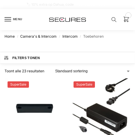
🏷️ 10% extra op Dahua, code
dahuasupersale
0
MENU
Home
Camera's & Intercom
Intercom
Toebehoren
/
/
/
Zoek een
product…
FILTERS TONEN
P
O
Toont alle 23 resultaten
P
U
L
A
SuperSale
SuperSale
I
R
Alarm
samenstellen
Alarm
met