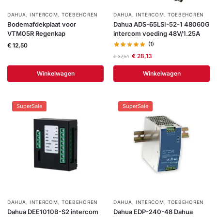
installatie
DAHUA
,
INTERCOM
,
TOEBEHOREN
DAHUA
,
INTERCOM
,
TOEBEHOREN
Bodemafdekplaat voor
Dahua ADS-65LSI-52-1 48060G
VTM05R Regenkap
intercom voeding 48V/1.25A
Alarmsystemen
(1)
€
12,50
€
28,13
€
37,51
Account
Contact
Help
Wagen
Camera's
&
Winkelwagen
Winkelwagen
Intercom
SuperSale
SuperSale
Branddetectie
Inbraakbeveiliging
Merken
Outlet
SALE
DAHUA
,
INTERCOM
,
TOEBEHOREN
DAHUA
,
INTERCOM
,
TOEBEHOREN
Dahua DEE1010B-S2 intercom
Dahua EDP-240-48 Dahua