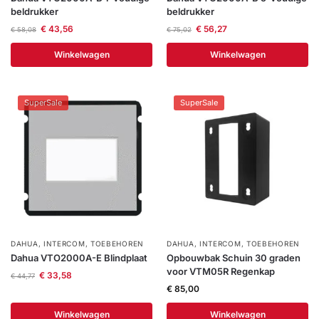
beldrukker
beldrukker
€
43,56
€
56,27
€
58,08
€
75,02
Winkelwagen
Winkelwagen
SuperSale
SuperSale
DAHUA
,
INTERCOM
,
TOEBEHOREN
DAHUA
,
INTERCOM
,
TOEBEHOREN
Dahua VTO2000A-E Blindplaat
Opbouwbak Schuin 30 graden
voor VTM05R Regenkap
€
33,58
€
44,77
€
85,00
Winkelwagen
Winkelwagen