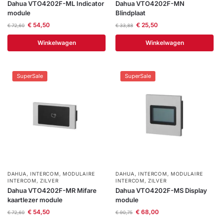
Dahua VTO4202F-ML Indicator
Dahua VTO4202F-MN
module
Blindplaat
€
54,50
€
25,50
€
72,60
€
33,88
Winkelwagen
Winkelwagen
SuperSale
SuperSale
DAHUA
,
INTERCOM
,
MODULAIRE
DAHUA
,
INTERCOM
,
MODULAIRE
INTERCOM
,
ZILVER
INTERCOM
,
ZILVER
Dahua VTO4202F-MR Mifare
Dahua VTO4202F-MS Display
kaartlezer module
module
€
54,50
€
68,00
€
72,60
€
90,75