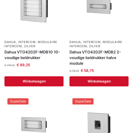
DAHUA
,
INTERCOM
,
MODULAIRE
DAHUA
,
INTERCOM
,
MODULAIRE
INTERCOM
,
ZILVER
INTERCOM
,
ZILVER
Dahua VTO4202F-MDB10 10-
Dahua VTO4202F-MDB2 2-
voudige beldrukker
voudige beldrukker halve
module
€
89,25
€
119,15
€
58,75
€
78,19
Winkelwagen
Winkelwagen
SuperSale
SuperSale