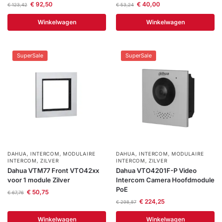
€
92,50
€
40,00
€
123,42
€
53,24
Winkelwagen
Winkelwagen
SuperSale
SuperSale
DAHUA
,
INTERCOM
,
MODULAIRE
DAHUA
,
INTERCOM
,
MODULAIRE
INTERCOM
,
ZILVER
INTERCOM
,
ZILVER
Dahua VTM77 Front VTO42xx
Dahua VTO4201F-P Video
voor 1 module Zilver
Intercom Camera Hoofdmodule
PoE
€
50,75
€
67,76
€
224,25
€
298,87
Winkelwagen
Winkelwagen