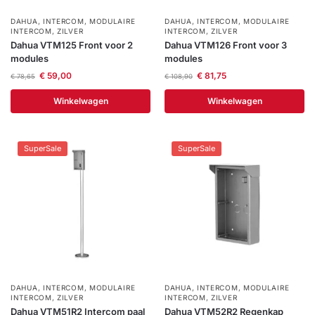
installatie
DAHUA
,
INTERCOM
,
MODULAIRE
DAHUA
,
INTERCOM
,
MODULAIRE
INTERCOM
,
ZILVER
INTERCOM
,
ZILVER
Dahua VTM125 Front voor 2
Dahua VTM126 Front voor 3
Alarmsystemen
modules
modules
€
59,00
€
81,75
€
78,65
€
108,90
Account
Contact
Help
Wagen
Camera's
Winkelwagen
Winkelwagen
&
Intercom
SuperSale
SuperSale
Branddetectie
Inbraakbeveiliging
Merken
Outlet
DAHUA
,
INTERCOM
,
MODULAIRE
DAHUA
,
INTERCOM
,
MODULAIRE
SALE
INTERCOM
,
ZILVER
INTERCOM
,
ZILVER
Dahua VTM51R2 Intercom paal
Dahua VTM52R2 Regenkap