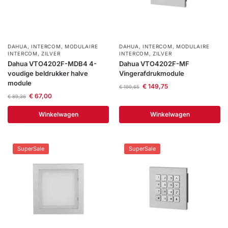
DAHUA
,
INTERCOM
,
MODULAIRE
DAHUA
,
INTERCOM
,
MODULAIRE
INTERCOM
,
ZILVER
INTERCOM
,
ZILVER
Dahua VTO4202F-MDB4 4-
Dahua VTO4202F-MF
voudige beldrukker halve
Vingerafdrukmodule
module
€
149,75
€
199,65
€
67,00
€
89,36
Winkelwagen
Winkelwagen
SuperSale
SuperSale