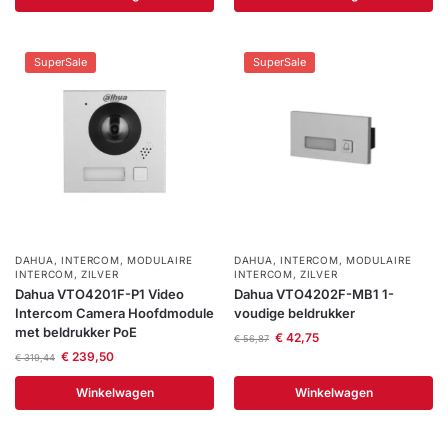
SuperSale
SuperSale
DAHUA
,
INTERCOM
,
MODULAIRE
DAHUA
,
INTERCOM
,
MODULAIRE
INTERCOM
,
ZILVER
INTERCOM
,
ZILVER
Dahua VTO4201F-P1 Video
Dahua VTO4202F-MB1 1-
Intercom Camera Hoofdmodule
voudige beldrukker
met beldrukker PoE
€
42,75
€
56,87
€
239,50
€
319,44
Winkelwagen
Winkelwagen