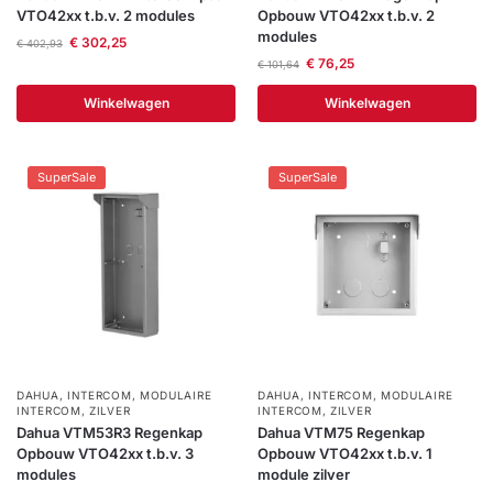
VTO42xx t.b.v. 2 modules
Opbouw VTO42xx t.b.v. 2
Help &
modules
€
302,25
service
€
402,93
€
76,25
€
101,64
Winkelwagen
Winkelwagen
SuperSale
SuperSale
DAHUA
,
INTERCOM
,
MODULAIRE
DAHUA
,
INTERCOM
,
MODULAIRE
INTERCOM
,
ZILVER
INTERCOM
,
ZILVER
Dahua VTM53R3 Regenkap
Dahua VTM75 Regenkap
Opbouw VTO42xx t.b.v. 3
Opbouw VTO42xx t.b.v. 1
modules
module zilver