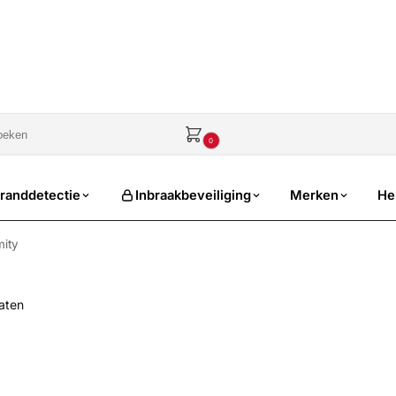
sale
€
0,00
0
randdetectie
Inbraakbeveiliging
Merken
He
mity
taten