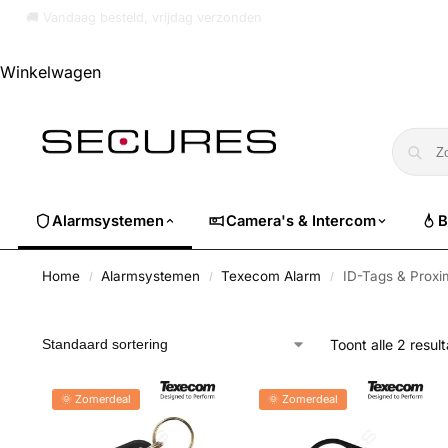
🏷️ Nu 10% EXTRA korting op alle Dahua. Gebruik code
dahuasuper
Winkelwagen
Alarmsystemen
Camera's & Intercom
B
Home
Alarmsystemen
Texecom Alarm
ID-Tags & Proxi
/
/
/
Toont alle 2 resul
🌞 Zomerdeal
🌞 Zomerdeal