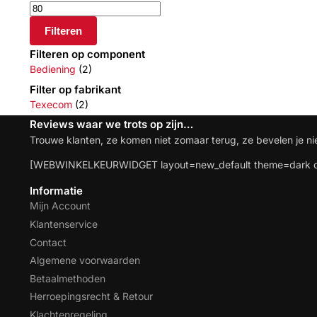
Filteren
Filteren op component
Bediening
(2)
Filter op fabrikant
Texecom
(2)
Reviews waar we trots op zijn…
Trouwe klanten, ze komen niet zomaar terug, ze bevelen je ni
[WEBWINKELKEURWIDGET layout=new_default theme=dark co
Informatie
Mijn Account
Klantenservice
Contact
Algemene voorwaarden
Betaalmethoden
Herroepingsrecht & Retour
Klachtenregeling