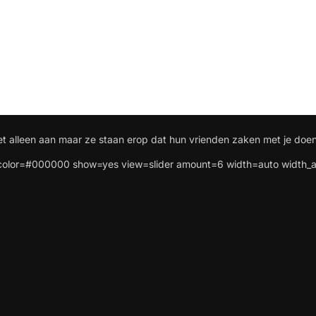
et alleen aan maar ze staan erop dat hun vrienden zaken met je doen
lor=#000000 show=yes view=slider amount=6 width=auto width_a