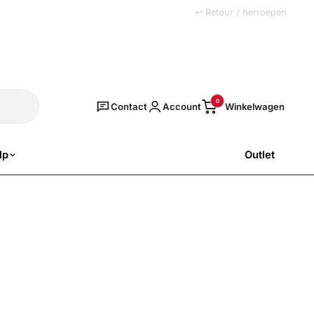
+31 (0)251 77 00 20
↩ Retour / herroepen
Zoeken
0
Contact
Account
lp
Outlet
SALE