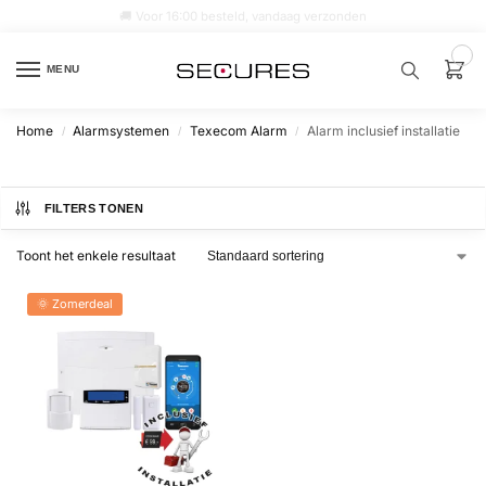
🚚 Voor 16:00 besteld, vandaag verzonden
0
MENU
Home
Alarmsystemen
Texecom Alarm
Alarm inclusief installatie
/
/
/
Zoek een
product…
FILTERS TONEN
P
O
Toont het enkele resultaat
P
U
L
A
🌞 Zomerdeal
I
R
Alarm
samenstellen
Alarm
met