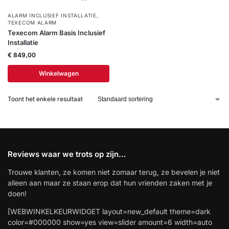
installatie
ALARM INCLUSIEF INSTALLATIE
,
TEXECOM ALARM
Texecom Alarm Basis Inclusief
Alarmsystemen
Installatie
€
849,00
Account
Contact
Help
Wagen
Camera's
Winkelwagen
&
Intercom
Toont het enkele resultaat
Branddetectie
Inbraakbeveiliging
Reviews waar we trots op zijn…
Trouwe klanten, ze komen niet zomaar terug, ze bevelen je niet
Merken
alleen aan maar ze staan erop dat hun vrienden zaken met je
doen!
Outlet
SALE
[WEBWINKELKEURWIDGET layout=new_default theme=dark
color=#000000 show=yes view=slider amount=6 width=auto