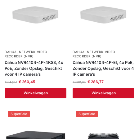
Help &
service
DAHUA
,
NETWERK VIDEO
DAHUA
,
NETWERK VIDEO
RECORDER (NVR)
RECORDER (NVR)
Dahua NVR4104-4P-4KS3, 4x
Dahua NVR4104-4P-EI, 4x PoE,
PoE, Zonder Opslag, Geschikt
Zonder Opslag, Geschikt voor 4
voor 4 IP camera’s
IP camera’s
€
260,45
€
286,77
€
347,27
€
382,36
Winkelwagen
Winkelwagen
SuperSale
SuperSale