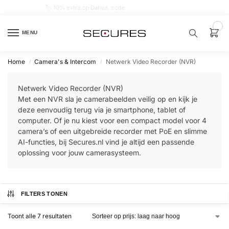
🏷️ 10% extra op Dahua, code
dahuasupersale
0
MENU
Home
Camera's & Intercom
Netwerk Video Recorder (NVR)
/
/
Zoek een
product…
Netwerk Video Recorder (NVR)
Met een NVR sla je camerabeelden veilig op en kijk je
P
deze eenvoudig terug via je smartphone, tablet of
O
computer. Of je nu kiest voor een compact model voor 4
P
U
camera’s of een uitgebreide recorder met PoE en slimme
L
AI-functies, bij Secures.nl vind je altijd een passende
A
I
oplossing voor jouw camerasysteem.
R
Alarm
samenstellen
FILTERS TONEN
Alarm
Toont alle 7 resultaten
met