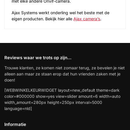
met elke andere Onvif-camera.
Ajax Systems werkt onderling wel het beste met de
eigen producten. Bekijk hier alle
Ajax camera’s
.
Reviews waar we trots op zijn…
Trouwe klanten, ze komen niet zomaar terug, ze bevelen je niet
alleen aan maar ze staan erop dat hun vrienden zaken met je
doen!
[WEBWINKELKEURWIDGET layout=new_default theme=dark
color=#000000 show=yes view=slider amount=6 width=auto
width_amount=280px height=250px interval=5000
language=nld]
Informatie