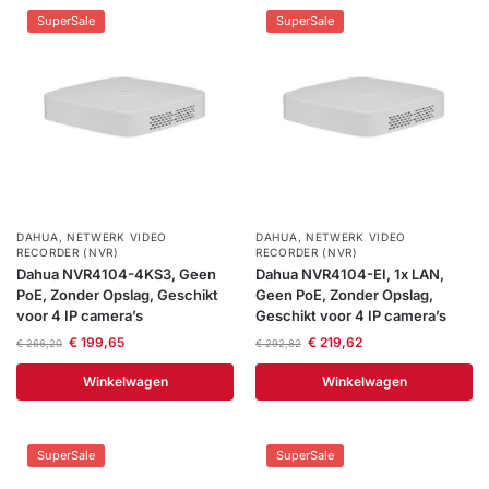
installatie
SuperSale
SuperSale
Alarmsystemen
Account
Contact
Help
Wagen
Camera's
&
Intercom
DAHUA
,
NETWERK VIDEO
DAHUA
,
NETWERK VIDEO
Branddetectie
RECORDER (NVR)
RECORDER (NVR)
Dahua NVR4104-4KS3, Geen
Dahua NVR4104-EI, 1x LAN,
PoE, Zonder Opslag, Geschikt
Geen PoE, Zonder Opslag,
Inbraakbeveiliging
voor 4 IP camera’s
Geschikt voor 4 IP camera’s
€
199,65
€
219,62
€
266,20
€
292,82
Merken
Winkelwagen
Winkelwagen
Outlet
SALE
SuperSale
SuperSale