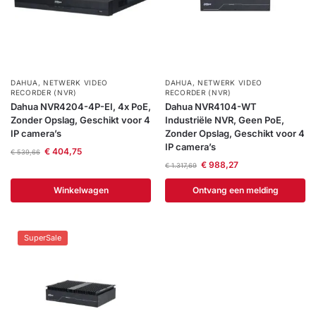
DAHUA
,
NETWERK VIDEO
DAHUA
,
NETWERK VIDEO
RECORDER (NVR)
RECORDER (NVR)
Dahua NVR4204-4P-EI, 4x PoE,
Dahua NVR4104-WT
Zonder Opslag, Geschikt voor 4
Industriële NVR, Geen PoE,
IP camera’s
Zonder Opslag, Geschikt voor 4
IP camera’s
€
404,75
€
539,66
€
988,27
€
1.317,69
Winkelwagen
Ontvang een melding
SuperSale