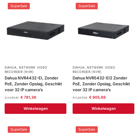
installatie
SuperSale
SuperSale
Alarmsystemen
Account
Contact
Help
Wagen
Camera's
&
Intercom
DAHUA
,
NETWERK VIDEO
DAHUA
,
NETWERK VIDEO
Branddetectie
RECORDER (NVR)
RECORDER (NVR)
Dahua NVR4432-EI, Zonder
Dahua NVR5432-EI2 Zonder
PoE, Zonder Opslag, Geschikt
PoE, Zonder Opslag, Geschikt
Inbraakbeveiliging
voor 32 IP camera’s
voor 32 IP camera’s
€
781,36
€
905,69
€
1.041,81
€
1.207,58
Merken
Winkelwagen
Winkelwagen
Outlet
SALE
SuperSale
SuperSale