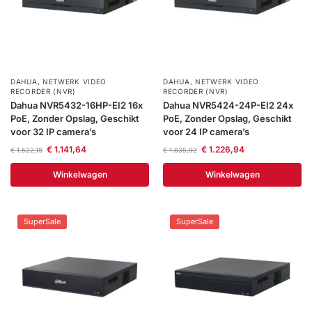
DAHUA
,
NETWERK VIDEO
DAHUA
,
NETWERK VIDEO
RECORDER (NVR)
RECORDER (NVR)
Dahua NVR5432-16HP-EI2 16x
Dahua NVR5424-24P-EI2 24x
PoE, Zonder Opslag, Geschikt
PoE, Zonder Opslag, Geschikt
voor 32 IP camera’s
voor 24 IP camera’s
€
1.141,64
€
1.226,94
€
1.522,18
€
1.635,92
Winkelwagen
Winkelwagen
SuperSale
SuperSale