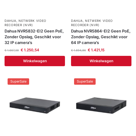
DAHUA
,
NETWERK VIDEO
DAHUA
,
NETWERK VIDEO
RECORDER (NVR)
RECORDER (NVR)
Dahua NVR5832-EI2 Geen PoE,
Dahua NVR5864-EI2 Geen PoE,
Zonder Opslag, Geschikt voor
Zonder Opslag, Geschikt voor
32 IP camera’s
64 IP camera’s
€
1.250,54
€
1.421,15
€
1.667,38
€
1.894,86
Winkelwagen
Winkelwagen
SuperSale
SuperSale