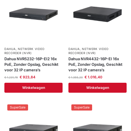
Help &
service
DAHUA
,
NETWERK VIDEO
DAHUA
,
NETWERK VIDEO
RECORDER (NVR)
RECORDER (NVR)
Dahua NVR5232-16P-EI2 16x
Dahua NVR4432-16P-EI 16x
PoE, Zonder Opslag, Geschikt
PoE, Zonder Opslag, Geschikt
voor 32 IP camera’s
voor 32 IP camera’s
€
923,84
€
1.016,40
€
1.231,78
€
1.355,20
Winkelwagen
Winkelwagen
SuperSale
SuperSale