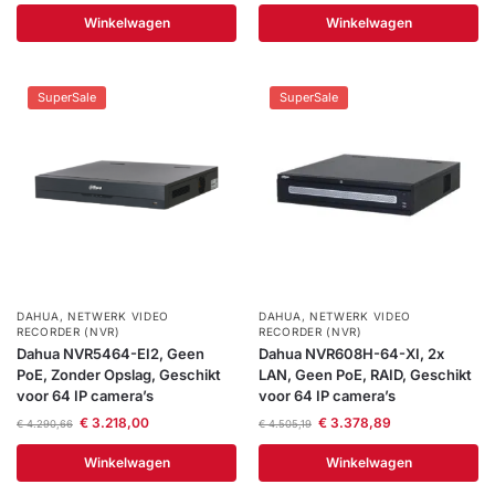
Winkelwagen
Winkelwagen
SuperSale
SuperSale
DAHUA
,
NETWERK VIDEO
DAHUA
,
NETWERK VIDEO
RECORDER (NVR)
RECORDER (NVR)
Dahua NVR5464-EI2, Geen
Dahua NVR608H-64-XI, 2x
PoE, Zonder Opslag, Geschikt
LAN, Geen PoE, RAID, Geschikt
voor 64 IP camera’s
voor 64 IP camera’s
€
3.218,00
€
3.378,89
€
4.290,66
€
4.505,19
Winkelwagen
Winkelwagen