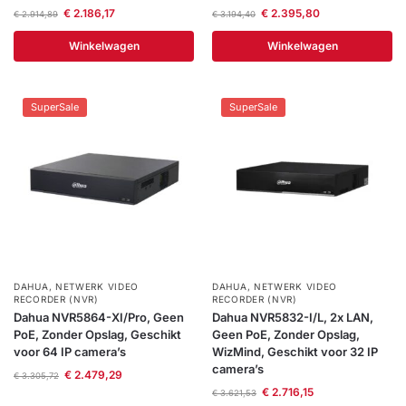
€
2.186,17
€
2.395,80
€
2.914,89
€
3.194,40
Winkelwagen
Winkelwagen
SuperSale
SuperSale
DAHUA
,
NETWERK VIDEO
DAHUA
,
NETWERK VIDEO
RECORDER (NVR)
RECORDER (NVR)
Dahua NVR5864-XI/Pro, Geen
Dahua NVR5832-I/L, 2x LAN,
PoE, Zonder Opslag, Geschikt
Geen PoE, Zonder Opslag,
voor 64 IP camera’s
WizMind, Geschikt voor 32 IP
camera’s
€
2.479,29
€
3.305,72
€
2.716,15
€
3.621,53