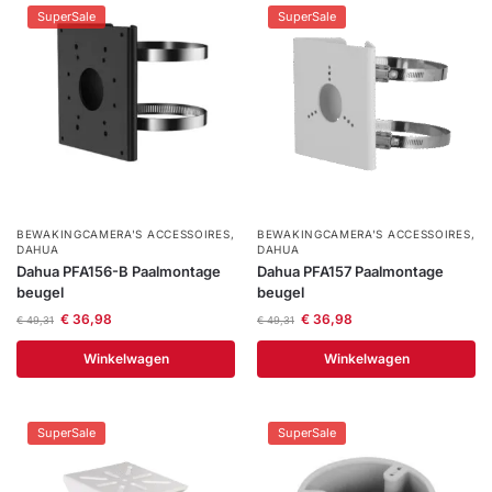
SuperSale
SuperSale
BEWAKINGCAMERA'S ACCESSOIRES
,
BEWAKINGCAMERA'S ACCESSOIRES
,
DAHUA
DAHUA
Dahua PFA156-B Paalmontage
Dahua PFA157 Paalmontage
beugel
beugel
€
36,98
€
36,98
€
49,31
€
49,31
Winkelwagen
Winkelwagen
SuperSale
SuperSale