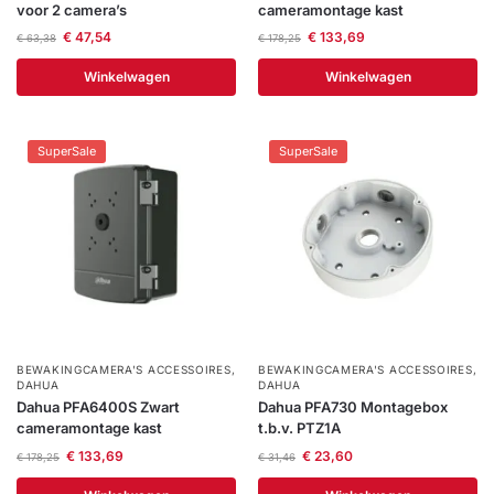
voor 2 camera’s
cameramontage kast
€
47,54
€
133,69
€
63,38
€
178,25
Winkelwagen
Winkelwagen
SuperSale
SuperSale
BEWAKINGCAMERA'S ACCESSOIRES
,
BEWAKINGCAMERA'S ACCESSOIRES
,
DAHUA
DAHUA
Dahua PFA6400S Zwart
Dahua PFA730 Montagebox
cameramontage kast
t.b.v. PTZ1A
€
133,69
€
23,60
€
178,25
€
31,46