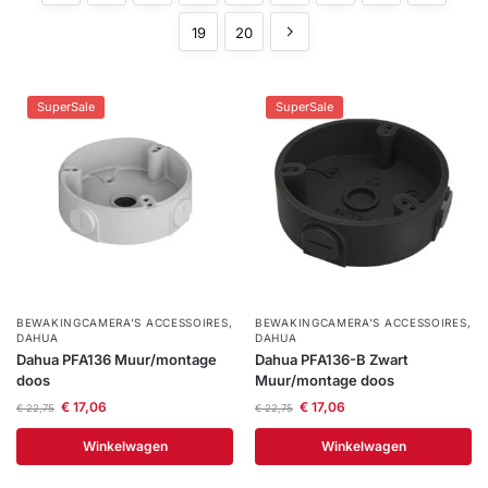
installatie
19
20
Alarmsystemen
SuperSale
SuperSale
Account
Contact
Help
Wagen
Camera's
&
Intercom
Branddetectie
Inbraakbeveiliging
BEWAKINGCAMERA'S ACCESSOIRES
,
BEWAKINGCAMERA'S ACCESSOIRES
,
DAHUA
DAHUA
Dahua PFA136 Muur/montage
Dahua PFA136-B Zwart
Merken
doos
Muur/montage doos
€
17,06
€
17,06
€
22,75
€
22,75
Outlet
Winkelwagen
Winkelwagen
SALE