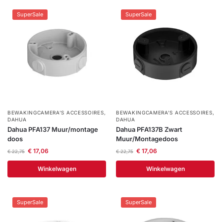
Help &
SuperSale
SuperSale
service
BEWAKINGCAMERA'S ACCESSOIRES
,
BEWAKINGCAMERA'S ACCESSOIRES
,
DAHUA
DAHUA
Dahua PFA137 Muur/montage
Dahua PFA137B Zwart
doos
Muur/Montagedoos
€
17,06
€
17,06
€
22,75
€
22,75
Winkelwagen
Winkelwagen
SuperSale
SuperSale