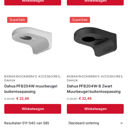
Winkelwagen
Winkelwagen
SuperSale
SuperSale
BEWAKINGCAMERA'S ACCESSOIRES
,
BEWAKINGCAMERA'S ACCESSOIRES
,
DAHUA
DAHUA
Dahua PFB204W muurbeugel
Dahua PFB204W-B Zwart
buitentoepassing
Muurbeugel buitentoepassing
€
22,46
€
22,46
€
29,95
€
29,95
Winkelwagen
Winkelwagen
Resultaten 511–540 van 585