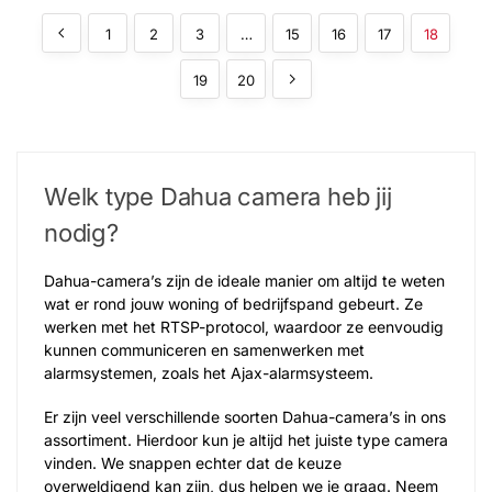
1
2
3
…
15
16
17
18
19
20
Welk type Dahua camera​ heb jij
nodig?
Dahua-camera’s zijn de ideale manier om altijd te weten
wat er rond jouw woning of bedrijfspand gebeurt. Ze
werken met het RTSP-protocol, waardoor ze eenvoudig
kunnen communiceren en samenwerken met
alarmsystemen, zoals het Ajax-alarmsysteem.
Er zijn veel verschillende soorten Dahua-camera’s in ons
assortiment. Hierdoor kun je altijd het juiste type camera
vinden. We snappen echter dat de keuze
overweldigend kan zijn, dus helpen we je graag. Neem