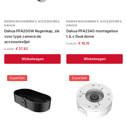
BEWAKINGCAMERA'S ACCESSOIRES
,
BEWAKINGCAMERA'S ACCESSOIRES
,
DAHUA
DAHUA
Dahua PFA200W Regenkap, zie
Dahua PFA2340 montagebox
voor type camera de
t.b.v Dual dome
accessoirelijst
€
18,15
€
24,20
€
27,82
€
37,09
Winkelwagen
Winkelwagen
SuperSale
SuperSale