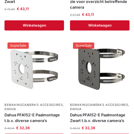
Zwart
zie voor overzicht betreffende
camera
€
43,11
€
72,60
€
43,11
€
57,48
Winkelwagen
Winkelwagen
SuperSale
SuperSale
BEWAKINGCAMERA'S ACCESSOIRES
,
BEWAKINGCAMERA'S ACCESSOIRES
,
DAHUA
DAHUA
Dahua PFA152-E Paalmontage
Dahua PFA152-E Paalmontage
t.b.v. diverse camera’s
Zwart t.b.v. diverse camera’s
€
32,36
€
32,36
€
43,14
€
43,14