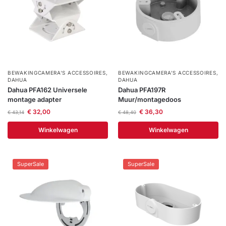
BEWAKINGCAMERA'S ACCESSOIRES
,
BEWAKINGCAMERA'S ACCESSOIRES
,
DAHUA
DAHUA
Dahua PFA162 Universele
Dahua PFA197R
montage adapter
Muur/montagedoos
€
32,00
€
36,30
€
43,14
€
48,40
Winkelwagen
Winkelwagen
SuperSale
SuperSale