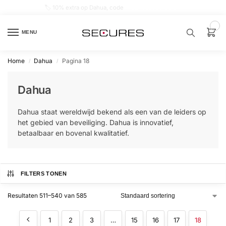
🏷️ 10% extra op Dahua, code
dahuasupersale
0
MENU
Home
Dahua
Pagina 18
/
/
Zoek een
product…
Dahua
P
Dahua staat wereldwijd bekend als een van de leiders op
O
P
het gebied van beveiliging. Dahua is innovatief,
U
betaalbaar en bovenal kwalitatief.
L
A
I
R
Alarm
FILTERS TONEN
samenstellen
Resultaten 511–540 van 585
Alarm
met
1
2
3
…
15
16
17
18